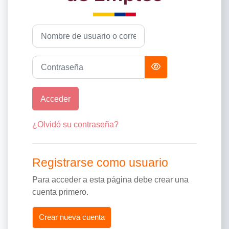
Saltar a creación de una nueva cuenta
Nombre de usuario o correo electrónico
Contraseña
Acceder
¿Olvidó su contraseña?
Registrarse como usuario
Para acceder a esta página debe crear una
cuenta primero.
Crear nueva cuenta